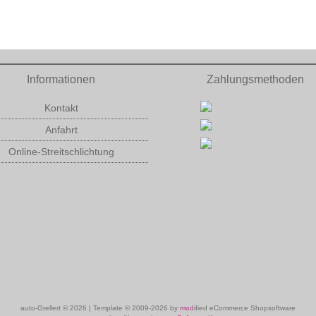
Informationen
Zahlungsmethoden
Kontakt
Anfahrt
Online-Streitschlichtung
auto-Grellert © 2026 | Template © 2009-2026 by
mod
ified eCommerce Shopsoftware