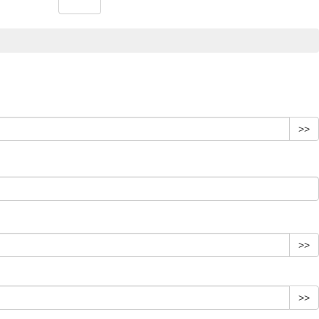
>>
>>
>>