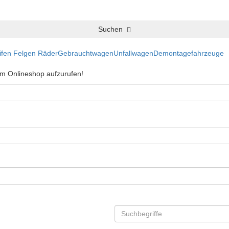
Suchen
ifen Felgen Räder
Gebrauchtwagen
Unfallwagen
Demontagefahrzeuge
 im Onlineshop aufzurufen!